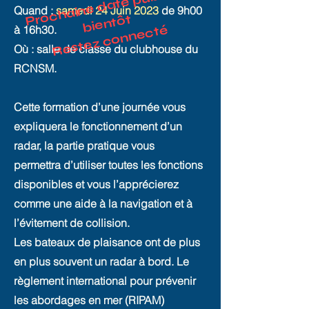
o
c
h
ai
n
e
d
at
e
p
u
bli
é
e
bi
e
nt
Quand :
samedi
24 Juin 2023
de 9h00
Pr
ôt
Restez connecté
à 16h30.
Où : salle de classe du clubhouse du
RCNSM.
Cette formation d’une journée vous
expliquera le fonctionnement d’un
radar, la partie pratique
vous
permettra d’utiliser toutes les fonctions
disponibles et
vous l’apprécierez
comme une aide à la navigation et à
l’évitement de collision.
Les bateaux de plaisance ont de plus
en plus souvent un radar à bord. Le
règlement international pour prévenir
les abordages en mer (RIPAM)