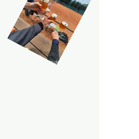
Un club, c’est sur et en dehors des
terrains. Nous mettons un point d’honneur
à développer et animer notre club par le
sport, mais pas que.
La vie au club c’est :
Des tournois internes, sérieux et moins
sérieux
Des stages à l’étranger
Du tourisme tennistique sur des grands
tournois
La fête du club
Des activités festives pour enfants et
adultes
Et encore bien d’autres choses