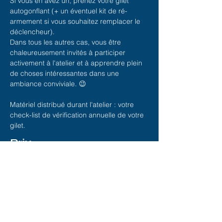
Si vous en avez un, prenez votre gilet
autogonflant (+ un éventuel kit de ré-
armement si vous souhaitez remplacer le
déclencheur).
Dans tous les autres cas, vous être
chaleureusement invités à participer
activement à l'atelier et à apprendre plein
de choses intéressantes dans une
ambiance conviviale. 😉
Matériel distribué durant l'atelier : votre
check-list de vérification annuelle de votre
gilet.
Prix
Gratuit pour les membres du RCNSM et du
RCVD.
20 € pour les non-membres.
Je m'inscris