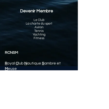
Devenir Membre
Le Club
La charte du sport
Aviron
Tennis
Yachting
Fitness
RCNSM
R
oyal
C
lub
N
autique
S
ambre et
M
euse
Rue des Pruniers, 11
5100 Namur (Wépion)
© 2022 par RCNSM
📞Club House :
+32 (0)81 - 46 11 30